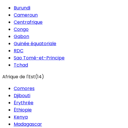
Burundi
Cameroun
Centrafrique
Congo
Gabon
Guinée équatoriale
RDC
Sao Tomé-et-Principe
Tchad
Afrique de l'Est
(
14
)
Comores
Djibouti
Érythrée
Éthiopie
Kenya
Madagascar